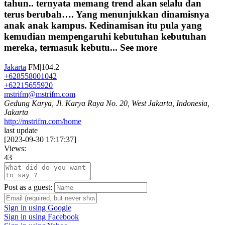
tahun.. ternyata memang trend akan selalu dan
terus berubah…. Yang menunjukkan dinamisnya
anak anak kampus. Kedinamisan itu pula yang
kemudian mempengaruhi kebutuhan kebutuhan
mereka, termasuk kebutu...
See more
Jakarta
FM|104.2
+628558001042
+62215655920
mstrifm@mstrifm.com
Gedung Karya, Jl. Karya Raya No. 20, West Jakarta, Indonesia,
Jakarta
http://mstrifm.com/home
last update
[
2023-09-30 17:17:37
]
Views:
43
Post as a guest:
Sign in using Google
Sign in using Facebook