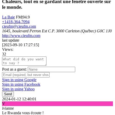
Chaleurs, tout en se gardant une fenêtre ouverte sur
le monde.
La Baie
FM|94.9
+1418-364-7094
cieufm@cieufm.com
1645, boulevard Perron Est C.P. 3000 Carleton (Québec) G0C 1J0
http://www.cieufm.com
last update
[
2023-09-10 17:27:15
]
Views:
32
Post as a guest:
Sign in using Google
Sign in using Facebook
Sign in using Yahoo
Send
2024-01-12 12:40:01
V
ivianne
Le Rwanda vous écoute !