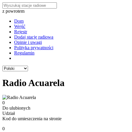
z powrotem
Dom
Wejść
Rejestr
Dodaj stację radiową
Opinie i uwagi
Polityka prywatności
Regulamin
Radio Acuarela
0
Do ulubionych
Udział
Kod do umieszczenia na stronie
0