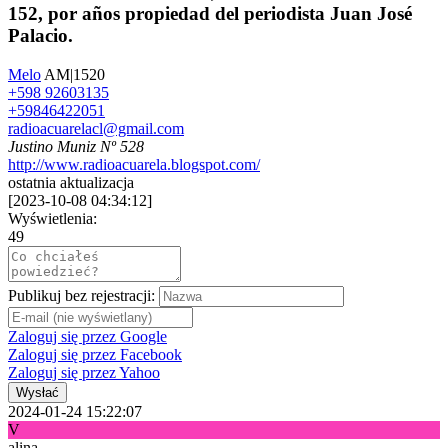
152, por años propiedad del periodista Juan José
Palacio.
Melo
AM|1520
+598 92603135
+59846422051
radioacuarelacl@gmail.com
Justino Muniz Nº 528
http://www.radioacuarela.blogspot.com/
ostatnia aktualizacja
[
2023-10-08 04:34:12
]
Wyświetlenia:
49
Publikuj bez rejestracji:
Zaloguj się przez Google
Zaloguj się przez Facebook
Zaloguj się przez Yahoo
Wysłać
2024-01-24 15:22:07
V
alina