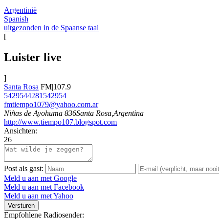
Argentinië
Spanish
uitgezonden in de Spaanse taal
[
Luister live
]
Santa Rosa
FM|107.9
5429544281542954
fmtiempo1079@yahoo.com.ar
Niñas de Ayohuma 836Santa Rosa,Argentina
http://www.tiempo107.blogspot.com
Ansichten:
26
Post als gast:
Meld u aan met Google
Meld u aan met Facebook
Meld u aan met Yahoo
Versturen
Empfohlene Radiosender: