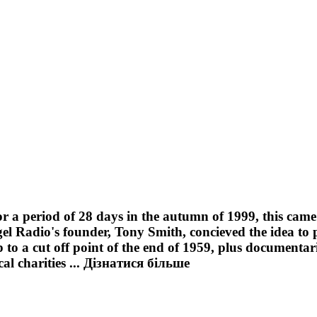
 a period of 28 days in the autumn of 1999, this came a
 Radio's founder, Tony Smith, concieved the idea to p
o a cut off point of the end of 1959, plus documentaries
l charities ...
Дізнатися більше