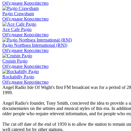
Об'єднане Королівство
Радіо Crawsham
Об'єднане Королівство
Ace Cafe Радіо
Об'єднане Королівство
Радіо Northsea International (RNI)
Об'єднане Королівство
Cruisin Радіо
Об'єднане Королівство
Rockabilly Радіо
Об'єднане Королівство
Angel Radio Isle Of Wight's first FM broadcast was for a period of 28
1999.
Angel Radio's founder, Tony Smith, concieved the idea to provide a un
documentaries on the artistes and musical styles of this era. In addi
older people who require relevent information, and for people who en
The cut off date of the end of 1959 is to allow the station to remain
well catered for by other stations.