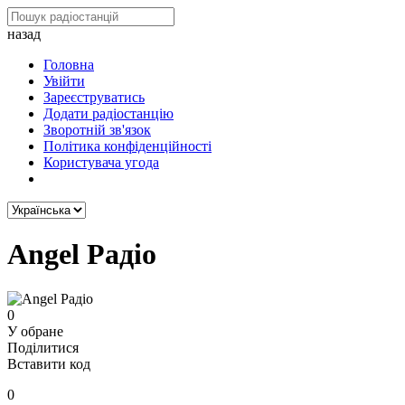
назад
Головна
Увійти
Зареєструватись
Додати радіостанцію
Зворотній зв'язок
Політика конфіденційності
Користувача угода
Angel Радіо
0
У обране
Поділитися
Вставити код
0