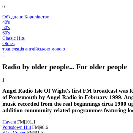
0
Об'єднане Королівство
40's
50's
60's
Classic Hits
Oldies
трансляція англійською мовою
[
Radio by older people... For older people
]
Angel Radio Isle Of Wight's first FM broadcast was for
of Portsmouth by Angel Radio in February 1999. Angel
music recorded from the real beginnings circa 1900 up t
addition community related programmes featuring loca
Havant
FM|101.1
Portsdown Hill
FM|98.6
West Cowes
FM|91.5