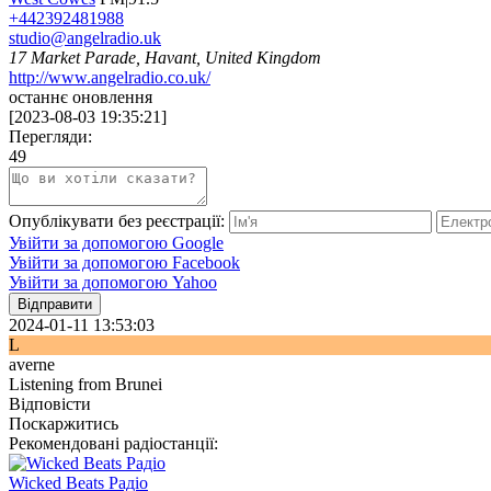
+442392481988
studio@angelradio.uk
17 Market Parade, Havant, United Kingdom
http://www.angelradio.co.uk/
останнє оновлення
[
2023-08-03 19:35:21
]
Перегляди:
49
Опублікувати без реєстрації:
Увійти за допомогою Google
Увійти за допомогою Facebook
Увійти за допомогою Yahoo
Відправити
2024-01-11 13:53:03
L
averne
Listening from Brunei
Відповісти
Поскаржитись
Рекомендовані радіостанції:
Wicked Beats Радіо