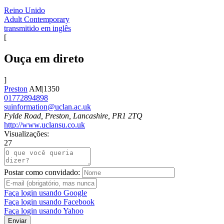
Reino Unido
Adult Contemporary
transmitido em inglês
[
Ouça em direto
]
Preston
AM|1350
01772894898
suinformation@uclan.ac.uk
Fylde Road, Preston, Lancashire, PR1 2TQ
http://www.uclansu.co.uk
Visualizações:
27
Postar como convidado:
Faça login usando Google
Faça login usando Facebook
Faça login usando Yahoo
Enviar