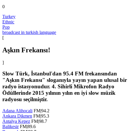
0
Turkey
Ethnic
Pop
broadcast in turkish language
[
Aşkın Frekansı!
]
Slow Türk, İstanbul'dan 95.4 FM frekansından
"Aşkın Frekansı" sloganıyla yayın yapan ulusal bir
radyo istasyonudur. 4. Sihirli Mikrofon Radyo
Ödüllerinde 2015 yılının yılın en iyi slow müzik
radyosu seçilmiştir.
Adana Alihocali
FM|94.2
Ankara Dikmen
FM|95.3
Antalya Kepez
FM|98.7
Balikesir
FM|89.6