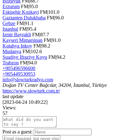
Bozuyuk
FM|88.7
Erzurum
FM|95.0
Eskisehir Kozkayi
FM|101.0
Gaziantep Dulukbaba
FM|96.0
Gebze
FM|91.1
Istanbul
FM|95.4
Izmir Bayrakli
FM|87.7
Kayseri Mimarsinan
FM|91.0
Kutahya Inkoy
FM|98.2
Mudanya
FM|102.6
Suadiye Ifraziye Koyu
FM|94.2
Trabzon
FM|94.0
+905496596600
+905449530953
info@slowturkradyo.com
Doğan TV Center Bağcılar, 34204, İstanbul, Türkiye
https://www.slowturk.com.tr/
last update
[
2023-04-24 10:49:22
]
Views:
57
Post as a guest: