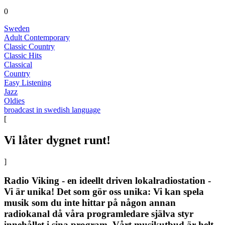
0
Sweden
Adult Contemporary
Classic Country
Classic Hits
Classical
Country
Easy Listening
Jazz
Oldies
broadcast in swedish language
[
Vi låter dygnet runt!
]
Radio Viking - en ideellt driven lokalradiostation -
Vi är unika! Det som gör oss unika: Vi kan spela
musik som du inte hittar på någon annan
radiokanal då våra programledare själva styr
innehållet i sina program. Vårt musikutbud är helt