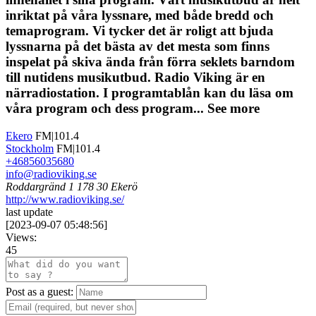
inriktat på våra lyssnare, med både bredd och
temaprogram. Vi tycker det är roligt att bjuda
lyssnarna på det bästa av det mesta som finns
inspelat på skiva ända från förra seklets barndom
till nutidens musikutbud. Radio Viking är en
närradiostation. I programtablån kan du läsa om
våra program och dess program...
See more
Ekero
FM|101.4
Stockholm
FM|101.4
+46856035680
info@radioviking.se
Roddargränd 1 178 30 Ekerö
http://www.radioviking.se/
last update
[
2023-09-07 05:48:56
]
Views:
45
Post as a guest: