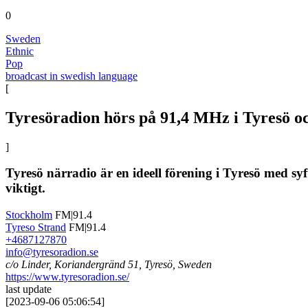
0
Sweden
Ethnic
Pop
broadcast in swedish language
[
Tyresöradion hörs på 91,4 MHz i Tyresö o
]
Tyresö närradio är en ideell förening i Tyresö med syf
viktigt.
Stockholm
FM|91.4
Tyreso Strand
FM|91.4
+4687127870
info@tyresoradion.se
c/o Linder, Koriandergränd 51, Tyresö, Sweden
https://www.tyresoradion.se/
last update
[
2023-09-06 05:06:54
]