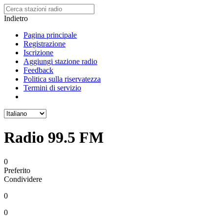
Indietro
Pagina principale
Registrazione
Iscrizione
Aggiungi stazione radio
Feedback
Politica sulla riservatezza
Termini di servizio
Radio 99.5 FM
0
Preferito
Condividere
0
0