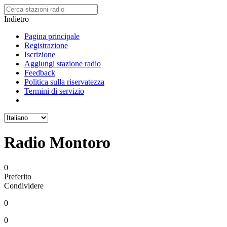
Indietro
Pagina principale
Registrazione
Iscrizione
Aggiungi stazione radio
Feedback
Politica sulla riservatezza
Termini di servizio
Radio Montoro
0
Preferito
Condividere
0
0