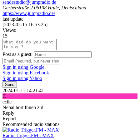
sendestudio@jumpradio.de
Gerberstraße 2 06108 Halle, Deutschland
https://www.jumpradio.de/
last update
[
2023-02-15 16:53:25
]
Views:
15
Post as a guest:
Sign in using Google
Sign in using Facebook
Sign in using Yahoo
Send
2024-01-11 14:21:41
C
ecile
Nepal hört Ihnen zu!
Reply
Report
Recommended radio stations:
Radio Trigger.FM - MAX