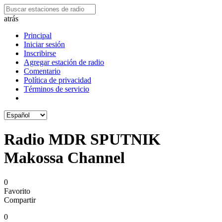
atrás
Principal
Iniciar sesión
Inscribirse
Agregar estación de radio
Comentario
Política de privacidad
Términos de servicio
Radio MDR SPUTNIK
Makossa Channel
0
Favorito
Compartir
0