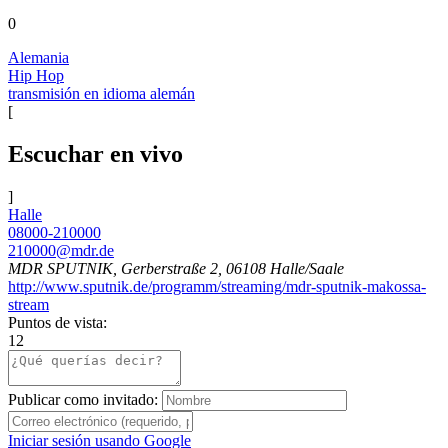
0
Alemania
Hip Hop
transmisión en idioma alemán
[
Escuchar en vivo
]
Halle
08000-210000
210000@mdr.de
MDR SPUTNIK, Gerberstraße 2, 06108 Halle/Saale
http://www.sputnik.de/programm/streaming/mdr-sputnik-makossa-
stream
Puntos de vista:
12
Publicar como invitado:
Iniciar sesión usando Google