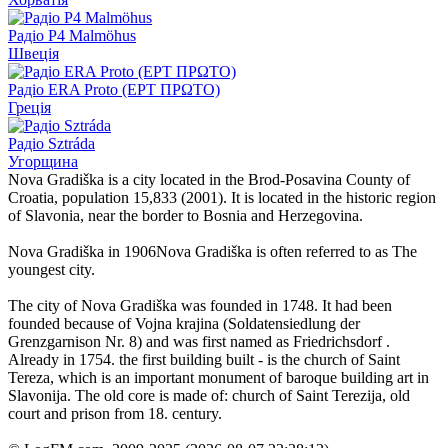
Радіо P4 Malmöhus
Швеція
Радіо ERA Proto (ΕΡΤ ΠΡΩΤΟ)
Греція
Радіо Sztráda
Угорщина
Nova Gradiška is a city located in the Brod-Posavina County of
Croatia, population 15,833 (2001). It is located in the historic region
of Slavonia, near the border to Bosnia and Herzegovina.
Nova Gradiška in 1906Nova Gradiška is often referred to as The
youngest city.
The city of Nova Gradiška was founded in 1748. It had been
founded because of Vojna krajina (Soldatensiedlung der
Grenzgarnison Nr. 8) and was first named as Friedrichsdorf .
Already in 1754. the first building built - is the church of Saint
Tereza, which is an important monument of baroque building art in
Slavonija. The old core is made of: church of Saint Terezija, old
court and prison from 18. century.