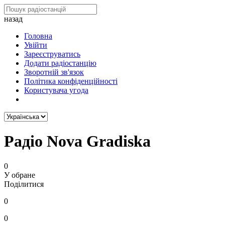
назад
Головна
Увійти
Зареєструватись
Додати радіостанцію
Зворотній зв'язок
Політика конфіденційності
Користувача угода
Радіо Nova Gradiska
0
У обране
Поділитися
0
0