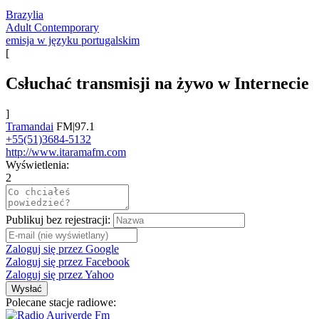
Brazylia
Adult Contemporary
emisja w języku portugalskim
[
Сsłuchać transmisji na żywo w Internecie
]
Tramandai
FM|97.1
+55(51)3684-5132
http://www.itaramafm.com
Wyświetlenia:
2
Publikuj bez rejestracji:
Zaloguj się przez Google
Zaloguj się przez Facebook
Zaloguj się przez Yahoo
Wysłać
Polecane stacje radiowe: