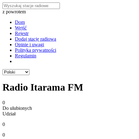
z powrotem
Dom
Wejść
Rejestr
Dodaj stację radiową
Opinie i uwagi
Polityka prywatności
Regulamin
Radio Itarama FM
0
Do ulubionych
Udział
0
0