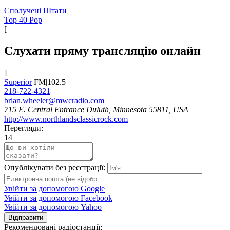
Сполучені Штати
Top 40 Pop
[
Слухати пряму трансляцію онлайн
]
Superior
FM|102.5
218-722-4321
brian.wheeler@mwcradio.com
715 E. Central Entrance Duluth, Minnesota 55811, USA
http://www.northlandsclassicrock.com
Перегляди:
14
Опублікувати без реєстрації:
Увійти за допомогою Google
Увійти за допомогою Facebook
Увійти за допомогою Yahoo
Відправити
Рекомендовані радіостанції: