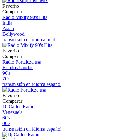
Favorito
Compartir
Radio Mixify 90's Hits
India
Asian
Bollywood
transmisión en idioma hindi
Favorito
Compartir
Radio Fortaleza usa
Estados Unidos
90's
70's
transmisión en idioma español
Favorito
Compartir
Dj Carlos Radio
Venezuela
60's
00's
transmisión en idioma español