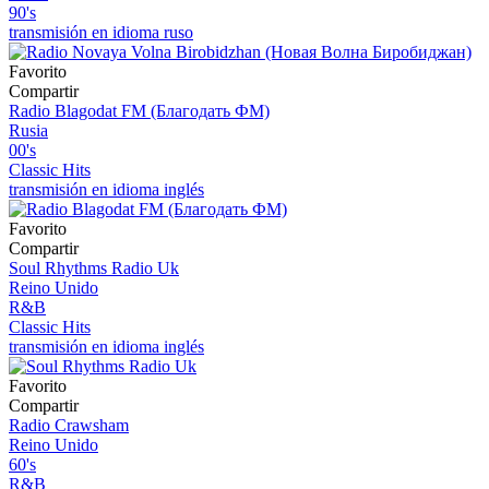
90's
transmisión en idioma ruso
Favorito
Compartir
Radio Blagodat FM (Благодать ФМ)
Rusia
00's
Classic Hits
transmisión en idioma inglés
Favorito
Compartir
Soul Rhythms Radio Uk
Reino Unido
R&B
Classic Hits
transmisión en idioma inglés
Favorito
Compartir
Radio Crawsham
Reino Unido
60's
R&B