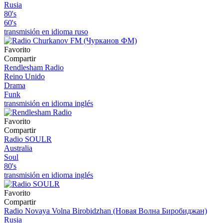
Rusia
80's
60's
transmisión en idioma ruso
Favorito
Compartir
Rendlesham Radio
Reino Unido
Drama
Funk
transmisión en idioma inglés
Favorito
Compartir
Radio SOULR
Australia
Soul
80's
transmisión en idioma inglés
Favorito
Compartir
Radio Novaya Volna Birobidzhan (Новая Волна Биробиджан)
Rusia