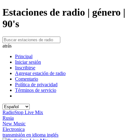
Estaciones de radio | género |
90's
atrás
Principal
Iniciar sesión
Inscribirse
Agregar estación de radio
Comentario
Política de privacidad
Términos de servicio
RadioStop Live Mix
Rusia
New Music
Electronica
transmisión en idioma inglés