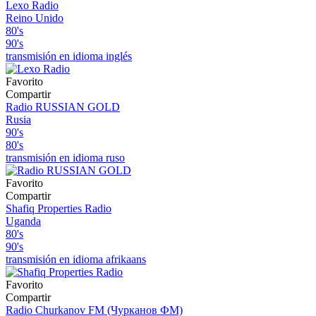
Lexo Radio
Reino Unido
80's
90's
transmisión en idioma inglés
Favorito
Compartir
Radio RUSSIAN GOLD
Rusia
90's
80's
transmisión en idioma ruso
Favorito
Compartir
Shafiq Properties Radio
Uganda
80's
90's
transmisión en idioma afrikaans
Favorito
Compartir
Radio Churkanov FM (Чурканов ФМ)