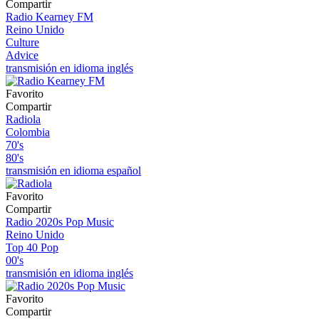
Compartir
Radio Kearney FM
Reino Unido
Culture
Advice
transmisión en idioma inglés
Favorito
Compartir
Radiola
Colombia
70's
80's
transmisión en idioma español
Favorito
Compartir
Radio 2020s Pop Music
Reino Unido
Top 40 Pop
00's
transmisión en idioma inglés
Favorito
Compartir