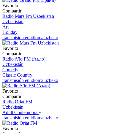
Favorito
Compartir
Radio Mars Fm Uzbekistan
Uzbekistán
Art
Holiday
transmisión en idioma uzbeko
Favorito
Compartir
Radio A'lo FM (Аъло)
Uzbekistán
Comedy
Classic Country
transmisión en idioma uzbeko
Favorito
Compartir
Radio Oriat FM
Uzbekistán
Adult Contemporary
transmisión en idioma uzbeko
Favorito