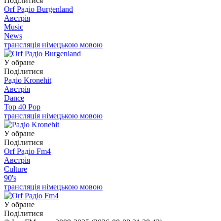
Поділитися
Orf Радіо Burgenland
Австрія
Music
News
трансляція німецькою мовою
У обране
Поділитися
Радіо Kronehit
Австрія
Dance
Top 40 Pop
трансляція німецькою мовою
У обране
Поділитися
Orf Радіо Fm4
Австрія
Culture
90's
трансляція німецькою мовою
У обране
Поділитися