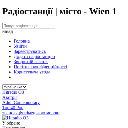
Радіостанції | місто - Wien 1
назад
Головна
Увійти
Зареєструватись
Додати радіостанцію
Зворотній зв'язок
Політика конфіденційності
Користувача угода
Hitradio Ö3
Австрія
Adult Contemporary
Top 40 Pop
трансляція німецькою мовою
У обране