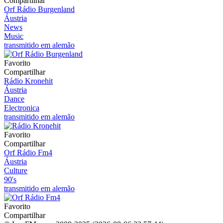
Compartilhar
Orf Rádio Burgenland
Áustria
News
Music
transmitido em alemão
Favorito
Compartilhar
Rádio Kronehit
Áustria
Dance
Electronica
transmitido em alemão
Favorito
Compartilhar
Orf Rádio Fm4
Áustria
Culture
90's
transmitido em alemão
Favorito
Compartilhar