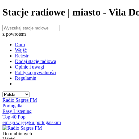
Stacje radiowe | miasto - Vila D
z powrotem
Dom
Wejść
Rejestr
Dodaj stację radiową
Opinie i uwagi
Polityka prywatności
Regulamin
Radio Sagres FM
Portugalia
Easy Listening
Top 40 Pop
emisja w języku portugalskim
Do ulubionych