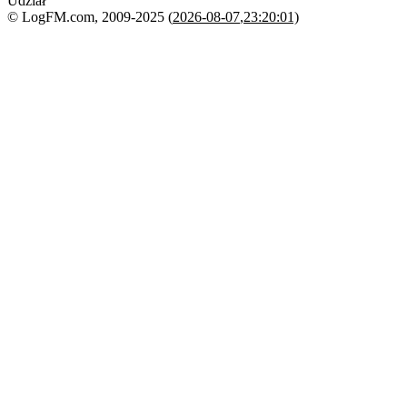
Udział
© LogFM.com, 2009-2025 (
2026-08-07
,
23:20:01)