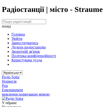
Радіостанції | місто - Straume
назад
Головна
Увійти
Зареєструватись
Додати радіостанцію
Зворотній зв'язок
Політика конфіденційності
Користувача угода
Радіо Sotra
Норвегія
Pop
Entertainment
мовлення норвезькою мовою
У обране