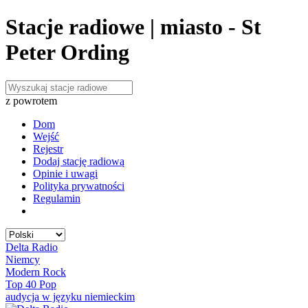
Stacje radiowe | miasto - St
Peter Ording
z powrotem
Dom
Wejść
Rejestr
Dodaj stację radiową
Opinie i uwagi
Polityka prywatności
Regulamin
Delta Radio
Niemcy
Modern Rock
Top 40 Pop
audycja w języku niemieckim