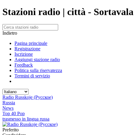
Stazioni radio | città - Sortavala
Indietro
Pagina principale
Registrazione
Iscrizione
Aggiungi stazione radio
Feedback
Politica sulla riservatezza
Termini di servizio
Radio Russkoje (Русское)
Russia
News
Top 40 Pop
trasmesso in lingua russa
Preferito