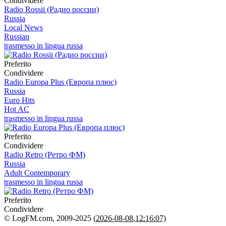
Condividere
Radio Rossii (Радио россии)
Russia
Local News
Russian
trasmesso in lingua russa
Preferito
Condividere
Radio Europa Plus (Европа плюс)
Russia
Euro Hits
Hot AC
trasmesso in lingua russa
Preferito
Condividere
Radio Retro (Ретро ФМ)
Russia
Adult Contemporary
trasmesso in lingua russa
Preferito
Condividere
© LogFM.com, 2009-2025 (
2026-08-08
,
12:16:07)