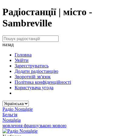
Радіостанції | місто -
Sambreville
назад
Головна
Увійти
Зареєструватись
Додати радіостанцію
Зворотній зв'язок
Політика конфіденційності
Користувача угода
Радіо Nostalgie
Бельгія
Nostalgia
мовлення французькою мовою