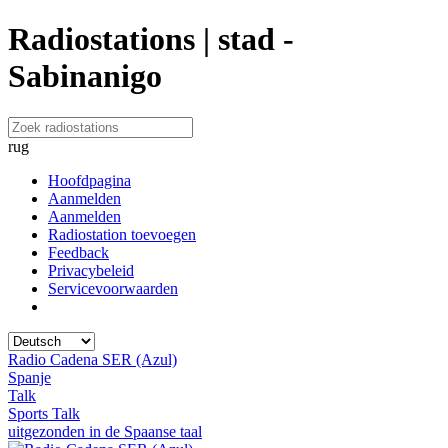
Radiostations | stad -
Sabinanigo
rug
Hoofdpagina
Aanmelden
Aanmelden
Radiostation toevoegen
Feedback
Privacybeleid
Servicevoorwaarden
Radio Cadena SER (Azul)
Spanje
Talk
Sports Talk
uitgezonden in de Spaanse taal