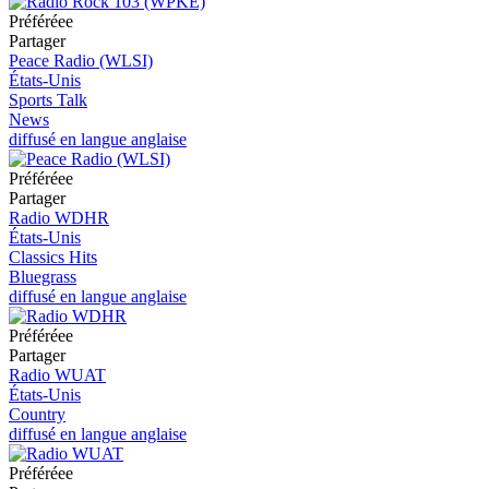
Préféréeе
Partager
Peace Radio (WLSI)
États-Unis
Sports Talk
News
diffusé en langue anglaise
Préféréeе
Partager
Radio WDHR
États-Unis
Classics Hits
Bluegrass
diffusé en langue anglaise
Préféréeе
Partager
Radio WUAT
États-Unis
Country
diffusé en langue anglaise
Préféréeе