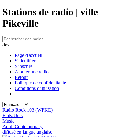
Stations de radio | ville -
Pikeville
dos
Page d'accueil
S'identifier
S'inscrire
Ajouter une radio
Retour
Politique de confidentialité
Conditions d'utilisation
Radio Rock 103 (WPKE)
États-Unis
Music
Adult Contemporary
diffusé en langue anglaise