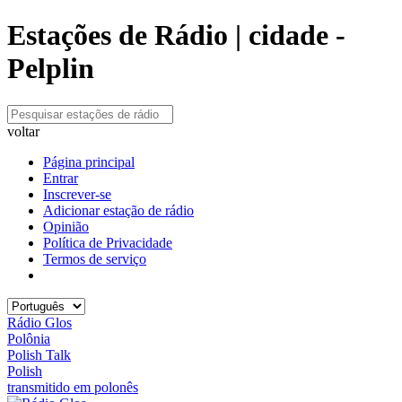
Estações de Rádio | cidade -
Pelplin
voltar
Página principal
Entrar
Inscrever-se
Adicionar estação de rádio
Opinião
Política de Privacidade
Termos de serviço
Rádio Glos
Polônia
Polish Talk
Polish
transmitido em polonês