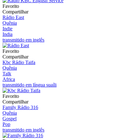
Favorito
Compartilhar
Rádio East
Quênia
Indie
India
transmitido em inglês
Favorito
Compartilhar
Kbc Rádio Taifa
Quênia
Talk
Africa
transmitido em língua suaíli
Favorito
Compartilhar
Family Rádio 316
Quênia
Gospel
Pop
transmitido em inglês