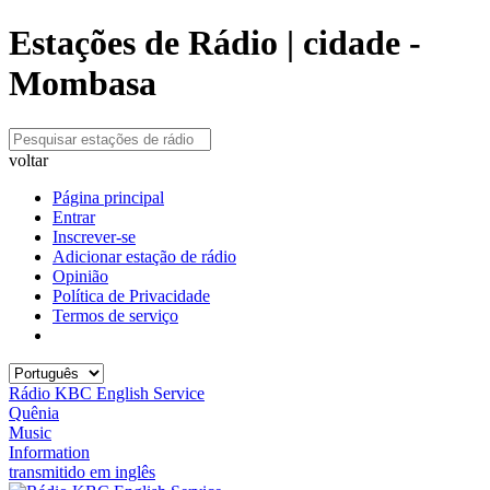
Estações de Rádio | cidade -
Mombasa
voltar
Página principal
Entrar
Inscrever-se
Adicionar estação de rádio
Opinião
Política de Privacidade
Termos de serviço
Rádio KBC English Service
Quênia
Music
Information
transmitido em inglês