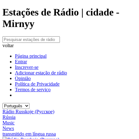
Estações de Rádio | cidade -
Mirnyy
voltar
Página principal
Entrar
Inscrever-se
Adicionar estação de rádio
Opinião
Política de Privacidade
Termos de serviço
Rádio Russkoje (Русское)
Rússia
Music
News
transmitido em língua russa