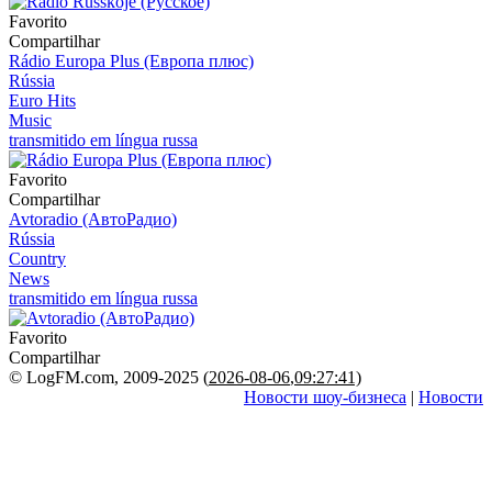
Favorito
Compartilhar
Rádio Europa Plus (Европа плюс)
Rússia
Euro Hits
Music
transmitido em língua russa
Favorito
Compartilhar
Avtoradio (АвтоРадио)
Rússia
Country
News
transmitido em língua russa
Favorito
Compartilhar
© LogFM.com, 2009-2025 (
2026-08-06
,
09:27:41)
Новости шоу-бизнеса
|
Новости