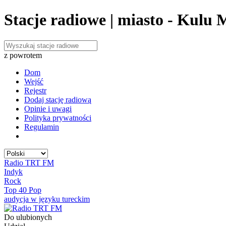
Stacje radiowe | miasto - Kulu
z powrotem
Dom
Wejść
Rejestr
Dodaj stację radiową
Opinie i uwagi
Polityka prywatności
Regulamin
Radio TRT FM
Indyk
Rock
Top 40 Pop
audycja w języku tureckim
Do ulubionych