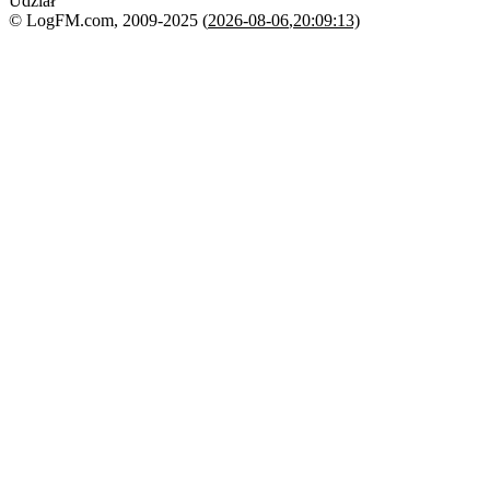
Udział
© LogFM.com, 2009-2025 (
2026-08-06
,
20:09:13)