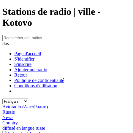
Stations de radio | ville -
Kotovo
dos
Page d'accueil
S'identifier
S'inscrire
Ajouter une radio
Retour
Politique de confidentialité
Conditions d'utilisation
Avtoradio (АвтоРадио)
Russie
News
Country
diffusé en langue russe