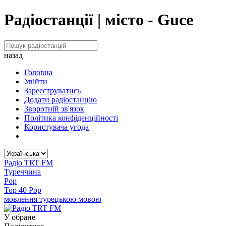
Радіостанції | місто - Guce
назад
Головна
Увійти
Зареєструватись
Додати радіостанцію
Зворотній зв'язок
Політика конфіденційності
Користувача угода
Радіо TRT FM
Туреччина
Pop
Top 40 Pop
мовлення турецькою мовою
У обране