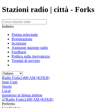
Stazioni radio | città - Forks
Indietro
Pagina principale
Registrazione
Iscrizione
Aggiungi stazione radio
Feedback
Politica sulla riservatezza
Termini di servizio
Radio Forks1490 AM (KFKB)
Stati Uniti
Sports
Local
trasmesso in lingua inglese
Preferito