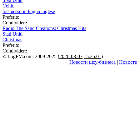
Stati Uniti
Celtic
trasmesso in lingua inglese
Preferito
Condividere
Radio The Sand Creations: Christmas Hits
Stati Uniti
Christmas
Preferito
Condividere
© LogFM.com, 2009-2025 (
2026-08-07
,
15:25:01)
Новости шоу-бизнеса
|
Новости