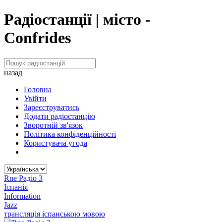
Радіостанції | місто -
Confrides
назад
Головна
Увійти
Зареєструватись
Додати радіостанцію
Зворотній зв'язок
Політика конфіденційності
Користувача угода
Rne Радіо 3
Іспанія
Information
Jazz
трансляція іспанською мовою