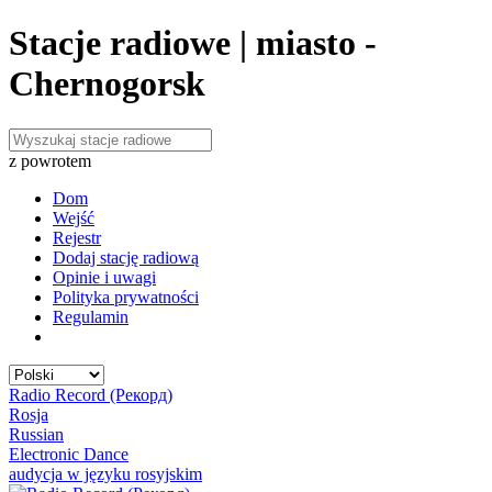
Stacje radiowe | miasto -
Chernogorsk
z powrotem
Dom
Wejść
Rejestr
Dodaj stację radiową
Opinie i uwagi
Polityka prywatności
Regulamin
Radio Record (Рекорд)
Rosja
Russian
Electronic Dance
audycja w języku rosyjskim