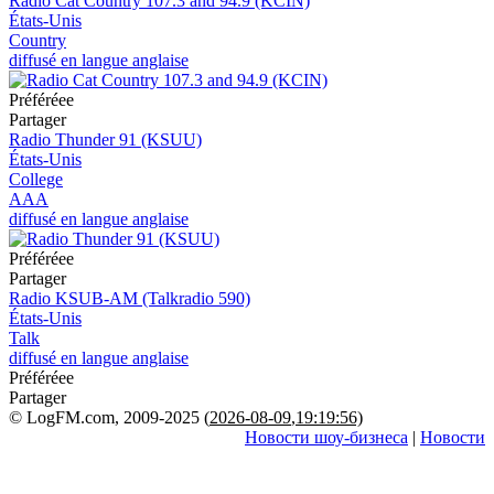
Radio Cat Country 107.3 and 94.9 (KCIN)
États-Unis
Country
diffusé en langue anglaise
Préféréeе
Partager
Radio Thunder 91 (KSUU)
États-Unis
College
AAA
diffusé en langue anglaise
Préféréeе
Partager
Radio KSUB-AM (Talkradio 590)
États-Unis
Talk
diffusé en langue anglaise
Préféréeе
Partager
© LogFM.com, 2009-2025 (
2026-08-09
,
19:19:56)
Новости шоу-бизнеса
|
Новости