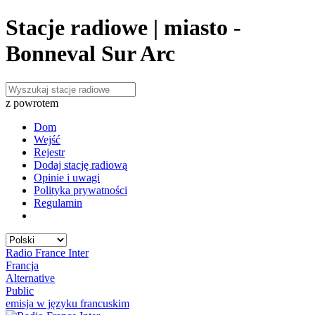
Stacje radiowe | miasto -
Bonneval Sur Arc
z powrotem
Dom
Wejść
Rejestr
Dodaj stację radiową
Opinie i uwagi
Polityka prywatności
Regulamin
Radio France Inter
Francja
Alternative
Public
emisja w języku francuskim