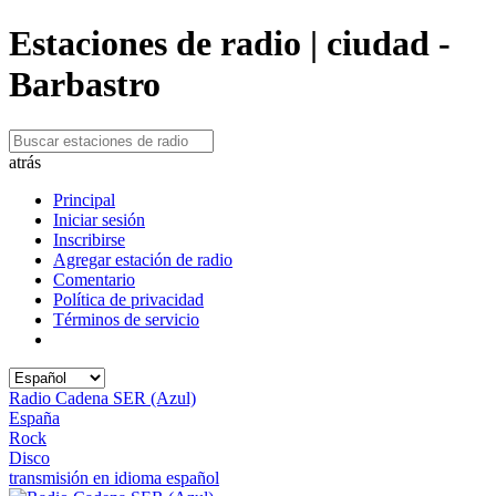
Estaciones de radio | ciudad -
Barbastro
atrás
Principal
Iniciar sesión
Inscribirse
Agregar estación de radio
Comentario
Política de privacidad
Términos de servicio
Radio Cadena SER (Azul)
España
Rock
Disco
transmisión en idioma español