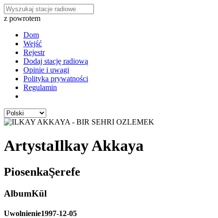
z powrotem
Dom
Wejść
Rejestr
Dodaj stację radiową
Opinie i uwagi
Polityka prywatności
Regulamin
Artysta
Ilkay Akkaya
Piosenka
Şerefe
Album
Kül
Uwolnienie
1997-12-05