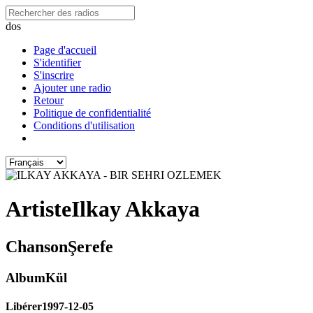
dos
Page d'accueil
S'identifier
S'inscrire
Ajouter une radio
Retour
Politique de confidentialité
Conditions d'utilisation
Artiste
Ilkay Akkaya
Chanson
Şerefe
Album
Kül
Libérer
1997-12-05