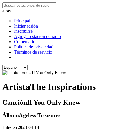
atrás
Principal
Iniciar sesión
Inscribirse
Agregar estación de radio
Comentario
Política de privacidad
Términos de servicio
Artista
The Inspirations
Canción
If You Only Knew
Álbum
Ageless Treasures
Liberar
2023-04-14