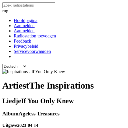
rug
Hoofdpagina
Aanmelden
Aanmelden
Radiostation toevoegen
Feedback
Privacybeleid
Servicevoorwaarden
Artiest
The Inspirations
Liedje
If You Only Knew
Album
Ageless Treasures
Uitgave
2023-04-14