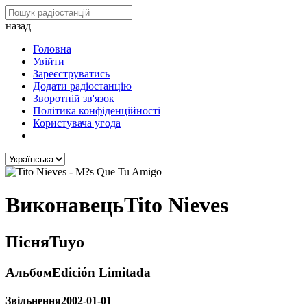
назад
Головна
Увійти
Зареєструватись
Додати радіостанцію
Зворотній зв'язок
Політика конфіденційності
Користувача угода
Виконавець
Tito Nieves
Пісня
Tuyo
Альбом
Edición Limitada
Звільнення
2002-01-01