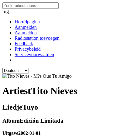
rug
Hoofdpagina
Aanmelden
Aanmelden
Radiostation toevoegen
Feedback
Privacybeleid
Servicevoorwaarden
Artiest
Tito Nieves
Liedje
Tuyo
Album
Edición Limitada
Uitgave
2002-01-01