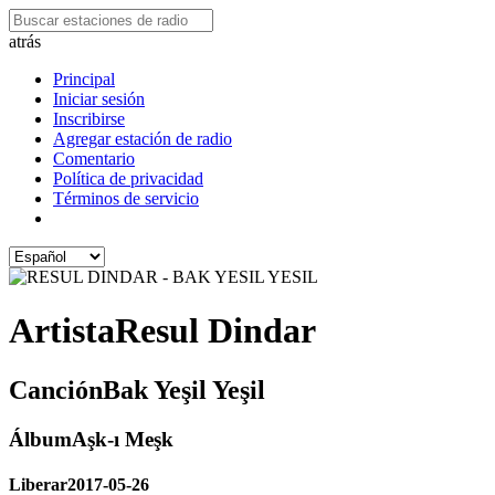
atrás
Principal
Iniciar sesión
Inscribirse
Agregar estación de radio
Comentario
Política de privacidad
Términos de servicio
Artista
Resul Dindar
Canción
Bak Yeşil Yeşil
Álbum
Aşk-ı Meşk
Liberar
2017-05-26