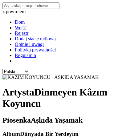
z powrotem
Dom
Wejść
Rejestr
Dodaj stację radiową
Opinie i uwagi
Polityka prywatności
Regulamin
Artysta
Dinmeyen Kâzım
Koyuncu
Piosenka
Aşkıda Yaşamak
Album
Dünyada Bir Yerdeyim