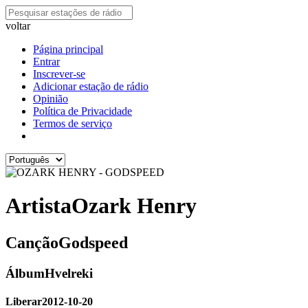
voltar
Página principal
Entrar
Inscrever-se
Adicionar estação de rádio
Opinião
Política de Privacidade
Termos de serviço
Artista
Ozark Henry
Canção
Godspeed
Álbum
Hvelreki
Liberar
2012-10-20