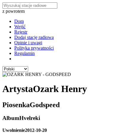
z powrotem
Dom
Wejść
Rejestr
Dodaj stację radiową
Opinie i uwagi
Polityka prywatności
Regulamin
Artysta
Ozark Henry
Piosenka
Godspeed
Album
Hvelreki
Uwolnienie
2012-10-20