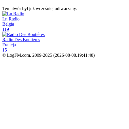
Ten utwór był już wcześniej odtwarzany:
Ln Radio
Belgia
119
Radio Des Boutières
Francja
15
© LogFM.com, 2009-2025 (
2026-08-08
,
19:41:48)